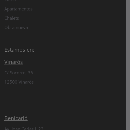
Apartamentos
Chalets
Obra nueva
Estamos en:
Vinaròs
C/ Socorro, 36
12500 Vinaròs
Benicarló
Av. Joan Carles I, 23