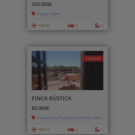
350.000€
Casas
,
Chalet
2
130 m
3
2
Comprar
FINCA RÚSTICA
85.000€
Casas
,
Finca
,
Parcelas
,
Terrenos
,
Villas
2
100 m
3
1