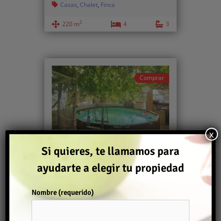
Casas
,
Chalet
,
Finca
2
220 m
4
3
Comprar
x
FINCA RÚSTICA
Si quieres, te llamamos para
280.000€
ayudarte a elegir tu propiedad
Finca
Nombre (requerido)
2
100 m
3
1