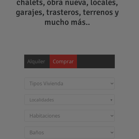
chalets, obra nueva, locales,
garajes, trasteros, terrenos y
mucho más..
Saltar
al
contenido
Alquiler
Comprar
Localidades