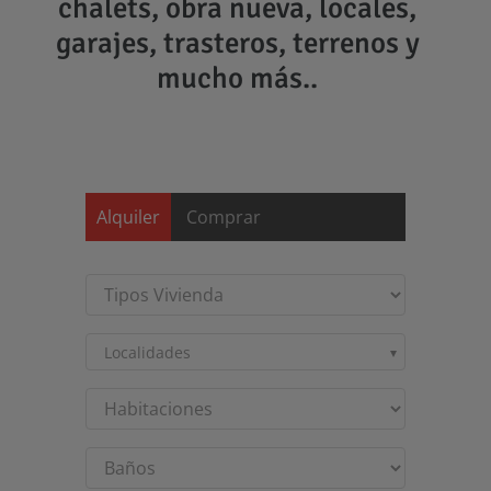
chalets, obra nueva, locales,
garajes, trasteros, terrenos y
mucho más..
Saltar
al
contenido
Alquiler
Comprar
Localidades