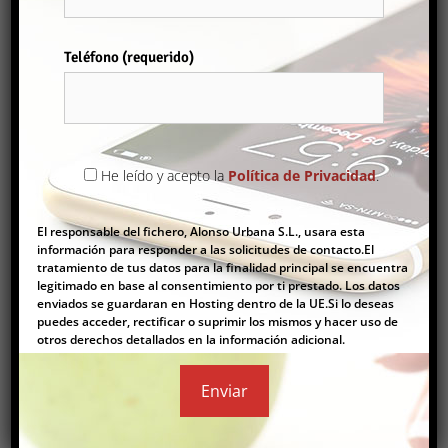
ALQUILER
(1)
Teléfono (requerido)
Por favor, deja este campo vacío.
TODAS
ALQUILER
COMPRAR
Ordenar por
He leído y acepto la
Política de Privacidad
.
Alquiler
El responsable del fichero, Alonso Urbana S.L., usara esta
Comprar
información para responder a las solicitudes de contacto.El
tratamiento de tus datos para la finalidad principal se encuentra
legitimado en base al consentimiento por ti prestado. Los datos
enviados se guardaran en Hosting dentro de la UE.Si lo deseas
puedes acceder, rectificar o suprimir los mismos y hacer uso de
otros derechos detallados en la información adicional.
LOCAL EN VINARÒS VENTA O ALQUILER
110.000€
Locales
2
120 m
2