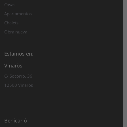
Casas
Apartamentos
Chalets
Obra nueva
Estamos en:
Vinaròs
C/ Socorro, 36
12500 Vinaròs
Benicarló