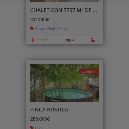
CHALET CON 7757 M² DE PARCELA
311.000€
Casas
,
Chalet
,
Finca
2
220 m
4
3
Comprar
FINCA RÚSTICA
280.000€
Finca