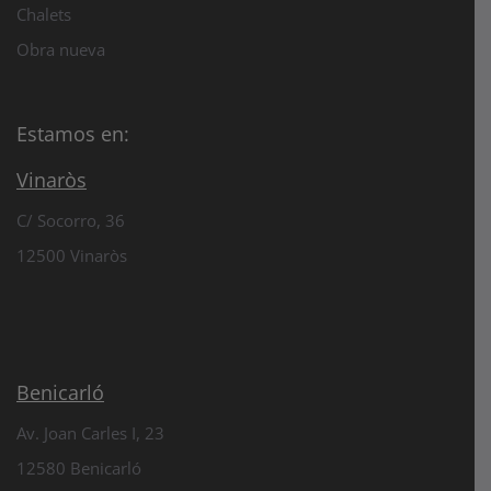
Chalets
Obra nueva
Estamos en:
Vinaròs
C/ Socorro, 36
12500 Vinaròs
Benicarló
Av. Joan Carles I, 23
12580 Benicarló