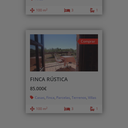
2
100 m
3
1
Comprar
FINCA RÚSTICA
85.000€
Casas
,
Finca
,
Parcelas
,
Terrenos
,
Villas
2
100 m
3
1