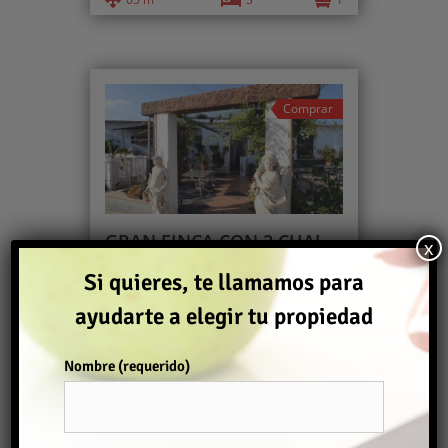
Comprar
GRAN FINCA CON 2 CHALETS + NAVE Y ALMACÉN
x
420.000€
Si quieres, te llamamos para
Chalet
,
Finca
ayudarte a elegir tu propiedad
2
11.300 m
2
Nombre (requerido)