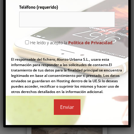
Comprar
Teléfono (requerido)
Por favor, deja este campo vacío.
MAGNÍFICO CHALET CON PISCINA Y CERCA DE LA PLAYA
He leído y acepto la
Política de Privacidad
.
350.000€
El responsable del fichero, Alonso Urbana S.L., usara esta
Casas
,
Chalet
información para responder a las solicitudes de contacto.El
tratamiento de tus datos para la finalidad principal se encuentra
2
130 m
3
2
legitimado en base al consentimiento por ti prestado. Los datos
enviados se guardaran en Hosting dentro de la UE.Si lo deseas
puedes acceder, rectificar o suprimir los mismos y hacer uso de
otros derechos detallados en la información adicional.
Comprar