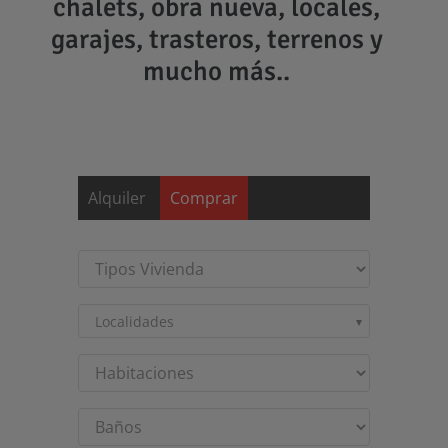
chalets, obra nueva, locales,
garajes, trasteros, terrenos y
mucho más..
Saltar
al
contenido
Alquiler
Comprar
Localidades