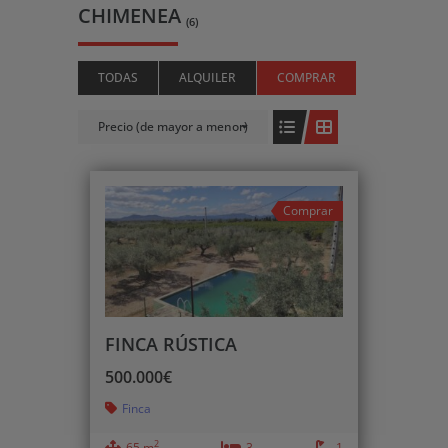
CHIMENEA
(6)
TODAS
ALQUILER
COMPRAR
Precio (de mayor a menor)
Comprar
FINCA RÚSTICA
500.000€
Finca
2
65 m
3
1