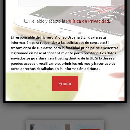
He leído y acepto la
Política de Privacidad
.
Comprar
El responsable del fichero, Alonso Urbana S.L., usara esta
información para responder a las solicitudes de contacto.El
tratamiento de tus datos para la finalidad principal se encuentra
legitimado en base al consentimiento por ti prestado. Los datos
enviados se guardaran en Hosting dentro de la UE.Si lo deseas
puedes acceder, rectificar o suprimir los mismos y hacer uso de
otros derechos detallados en la información adicional.
FINCA RÚSTICA
500.000€
Finca
2
65 m
3
1