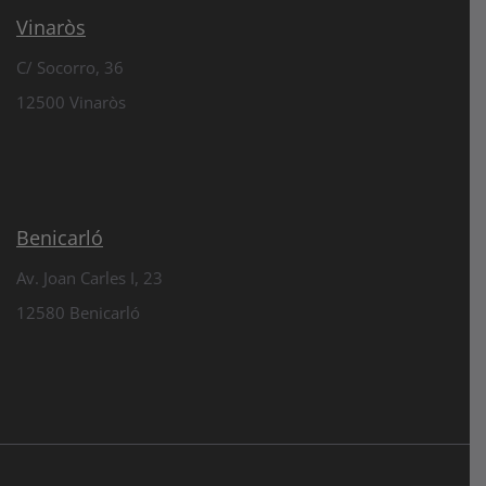
Vinaròs
C/ Socorro, 36
12500 Vinaròs
Benicarló
Av. Joan Carles I, 23
12580 Benicarló