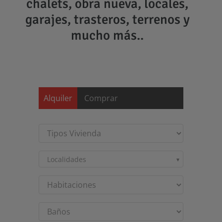
chalets, obra nueva, locales,
garajes, trasteros, terrenos y
mucho más..
Saltar
al
contenido
Alquiler
Comprar
Localidades