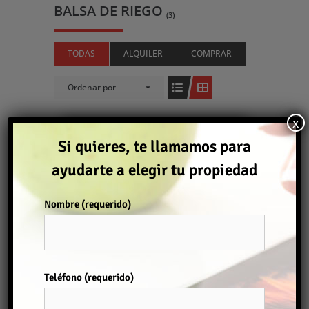
BALSA DE RIEGO
(3)
TODAS
ALQUILER
COMPRAR
Ordenar por
x
Si quieres, te llamamos para
Comprar
ayudarte a elegir tu propiedad
Nombre (requerido)
FINCA RÚSTICA
280.000€
Teléfono (requerido)
Finca
Por favor, deja este campo vacío.
2
100 m
3
1