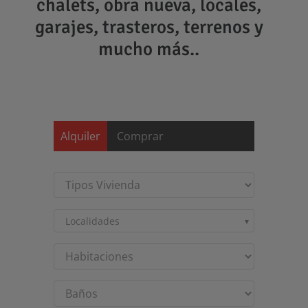
chalets, obra nueva, locales,
garajes, trasteros, terrenos y
mucho más..
Saltar
al
contenido
Alquiler
Comprar
Localidades