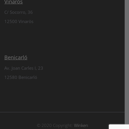
Vinaròs
C/ Socorro, 36
12500 Vinaròs
Benicarló
Av. Joan Carles I, 23
12580 Benicarló
© 2020 Copyright:
Winken