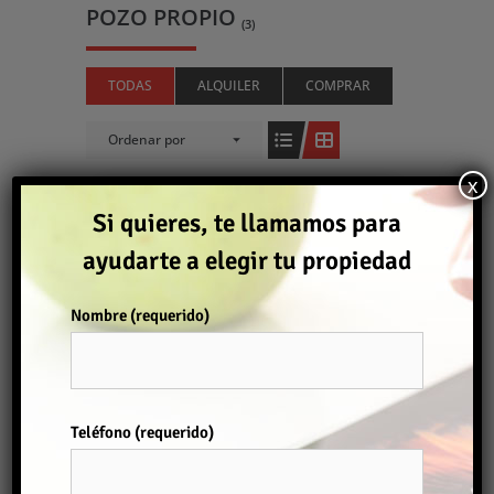
POZO PROPIO
(3)
TODAS
ALQUILER
COMPRAR
Ordenar por
x
Si quieres, te llamamos para
Comprar
ayudarte a elegir tu propiedad
Nombre (requerido)
FINCA RÚSTICA
500.000€
Teléfono (requerido)
Por favor, deja este campo vacío.
Finca
2
65 m
3
1