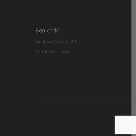
Benicarló
Av. Joan Carles I, 23
12580 Benicarló