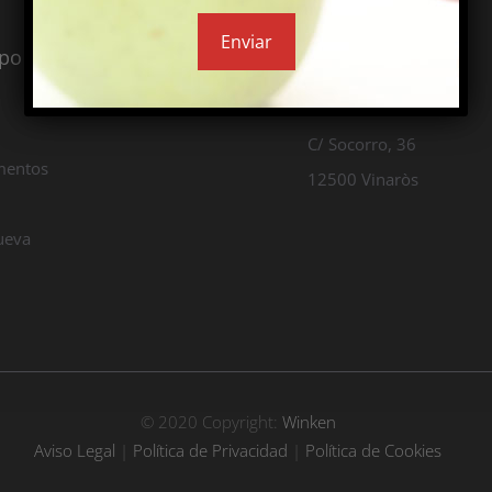
ipo de inmueble buscas
Estamos en:
Vinaròs
C/ Socorro, 36
mentos
12500 Vinaròs
ueva
© 2020 Copyright:
Winken
Aviso Legal
|
Política de Privacidad
|
Política de Cookies