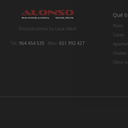
Qué t
Pisos
Encontramos tu casa ideal
Casas
Tel.
964 454 535
Mov.
651 992 427
Aparta
Chalets
Obra n