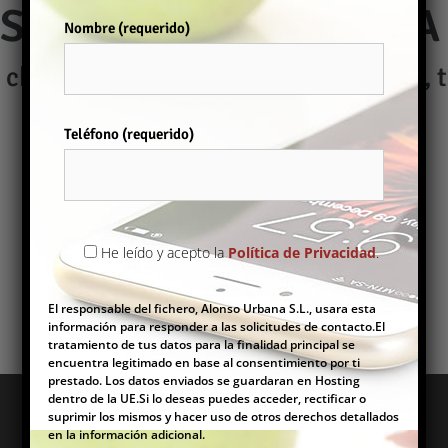
S EN VINARÒS NUNCA 
Nombre (requerido)
chalets, obra nueva, locales, garajes, 
más..
Teléfono (requerido)
Por favor, deja este campo vacío.
Mis facturas
He leído y acepto la
Política de Privacidad
.
El responsable del fichero, Alonso Urbana S.L., usara esta
información para responder a las solicitudes de contacto.El
tratamiento de tus datos para la finalidad principal se
encuentra legitimado en base al consentimiento por ti
prestado. Los datos enviados se guardaran en Hosting
dentro de la UE.Si lo deseas puedes acceder, rectificar o
suprimir los mismos y hacer uso de otros derechos detallados
en la información adicional.