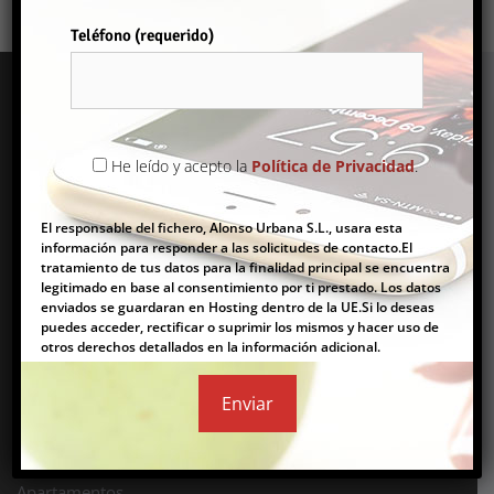
Teléfono (requerido)
Por favor, deja este campo vacío.
He leído y acepto la
Política de Privacidad
.
El responsable del fichero, Alonso Urbana S.L., usara esta
Encontramos tu casa ideal
información para responder a las solicitudes de contacto.El
tratamiento de tus datos para la finalidad principal se encuentra
legitimado en base al consentimiento por ti prestado. Los datos
Tel.
964 454 535
Mov.
651 992 427
enviados se guardaran en Hosting dentro de la UE.Si lo deseas
puedes acceder, rectificar o suprimir los mismos y hacer uso de
otros derechos detallados en la información adicional.
Qué tipo de inmueble buscas
Pisos
Casas
Apartamentos