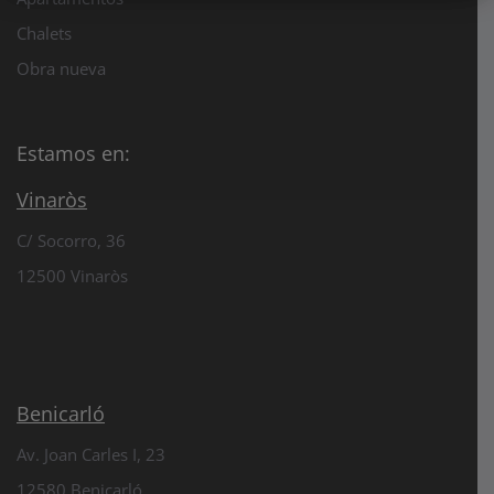
Chalets
Obra nueva
Estamos en:
Vinaròs
C/ Socorro, 36
12500 Vinaròs
Benicarló
Av. Joan Carles I, 23
12580 Benicarló