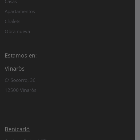
Casas
Apartamentos
Chalets
Obra nueva
Estamos en:
Vinaròs
C/ Socorro, 36
12500 Vinaròs
Benicarló