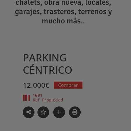
chalets, obra nueva, locales,
garajes, trasteros, terrenos y
mucho más..
Saltar
al
contenido
PARKING
CÉNTRICO
12.000€
Comprar
1691
Ref. Propiedad