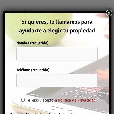
País
España
x
Si quieres, te llamamos para
ayudarte a elegir tu propiedad
Información
Nombre (requerido)
Ref.
Propiedad
1691
Por favor, deja este campo vacío.
Precio
12.000€
Teléfono (requerido)
Tipo
propiedad
Parking
Situación
He leído y acepto la
Política de Privacidad
.
propiedad
Comprar