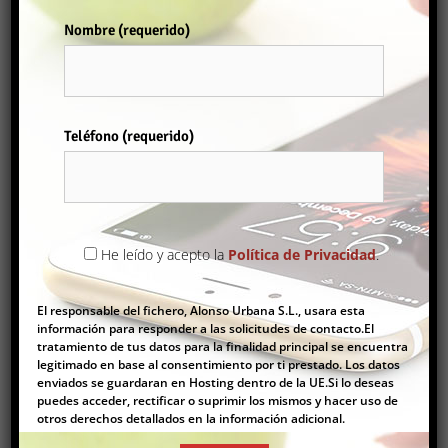
2
100 m
1
1
Nombre (requerido)
Comprar
Por favor, deja este campo vacío.
Teléfono (requerido)
He leído y acepto la
Política de Privacidad
.
LOCAL PUB EN VINAROS
120.000€
El responsable del fichero, Alonso Urbana S.L., usara esta
Locales
información para responder a las solicitudes de contacto.El
tratamiento de tus datos para la finalidad principal se encuentra
2
100 m
legitimado en base al consentimiento por ti prestado. Los datos
enviados se guardaran en Hosting dentro de la UE.Si lo deseas
puedes acceder, rectificar o suprimir los mismos y hacer uso de
otros derechos detallados en la información adicional.