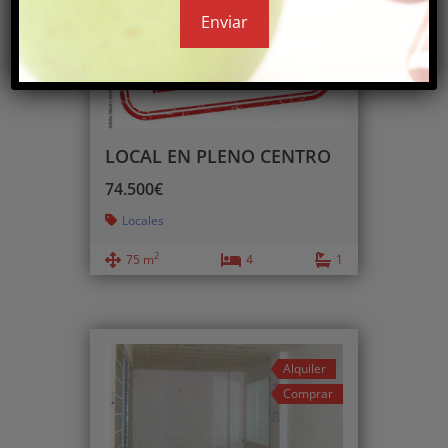
Comprar
LOCAL EN PLENO CENTRO
74.500€
Locales
2
75 m
4
1
Alquiler
Comprar