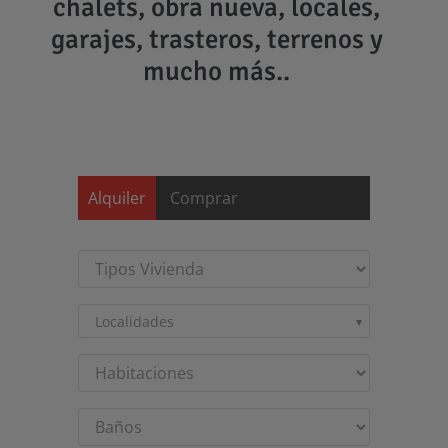
chalets, obra nueva, locales,
garajes, trasteros, terrenos y
mucho más..
Saltar
al
contenido
Alquiler
Comprar
Localidades