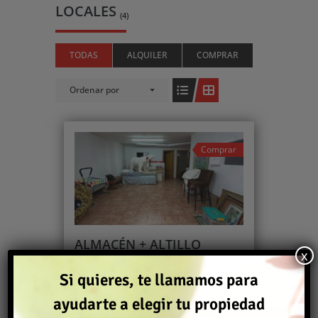
LOCALES
(4)
TODAS
ALQUILER
COMPRAR
Ordenar por
Comprar
ALMACÉN + ALTILLO
x
83.000€
Si quieres, te llamamos para
Almacén
,
Garajes
,
Locales
,
Oficinas
,
ayudarte a elegir tu propiedad
Parking