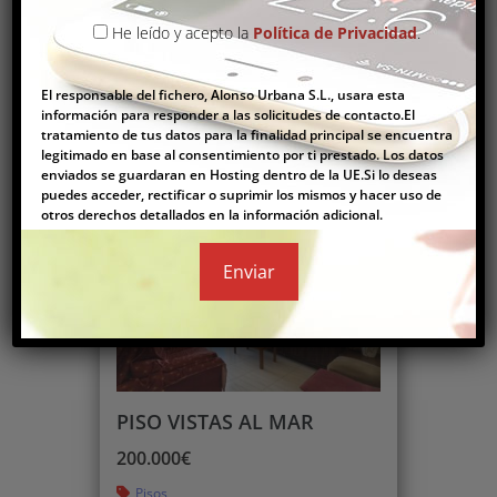
He leído y acepto la
Política de Privacidad
.
CASA EN SANT MATEU
95.000€
El responsable del fichero, Alonso Urbana S.L., usara esta
Casas
información para responder a las solicitudes de contacto.El
tratamiento de tus datos para la finalidad principal se encuentra
2
508 m
7
2
legitimado en base al consentimiento por ti prestado. Los datos
enviados se guardaran en Hosting dentro de la UE.Si lo deseas
puedes acceder, rectificar o suprimir los mismos y hacer uso de
otros derechos detallados en la información adicional.
Comprar
PISO VISTAS AL MAR
200.000€
Pisos