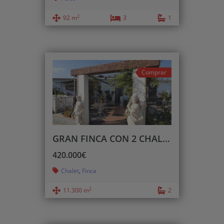
2
92 m
3
1
Comprar
GRAN FINCA CON 2 CHALETS + NAVE Y ALMACÉN
420.000€
Chalet
,
Finca
2
11.300 m
2