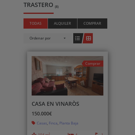
TRASTERO
(8)
TODAS
ALQUILER
COMPRAR
Ordenar por
Comprar
CASA EN VINARÒS
150.000€
Casas
,
Finca
,
Planta Baja
2
104 m
4
1