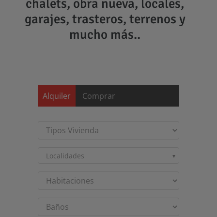
chalets, obra nueva, locales,
garajes, trasteros, terrenos y
mucho más..
Saltar
al
contenido
Alquiler
Comprar
Localidades