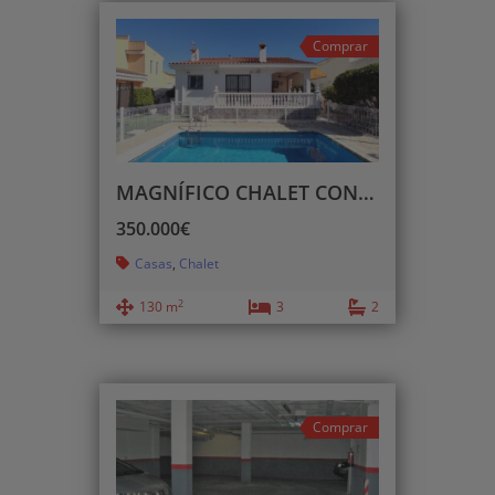
Comprar
MAGNÍFICO CHALET CON PISCINA Y CERCA DE LA PLAYA
350.000€
Casas
,
Chalet
2
130 m
3
2
Comprar