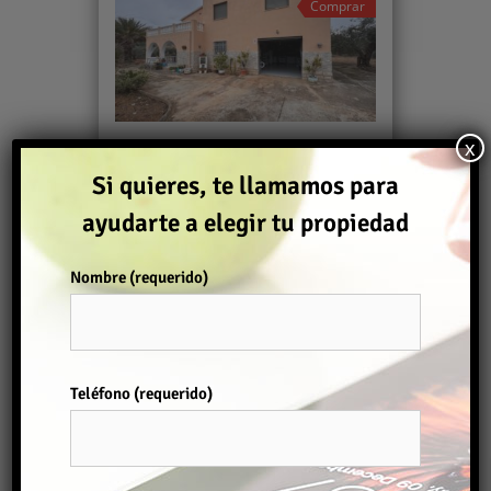
Comprar
x
CHALET CON 7757 M² DE PARCELA
Si quieres, te llamamos para
311.000€
ayudarte a elegir tu propiedad
Casas
,
Chalet
,
Finca
2
220 m
4
3
Nombre (requerido)
Comprar
Por favor, deja este campo vacío.
Teléfono (requerido)