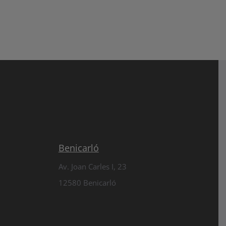
Benicarló
Av. Joan Carles I, 23
12580 Benicarló