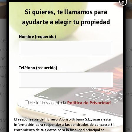
x
Si quieres, te llamamos para
ayudarte a elegir tu propiedad
Nombre (requerido)
OS –
ra planta, ubicado a pocos metros de la playa. La vivienda cu
ad y funcionalidad en cada espacio.
armarios empotrados. Un amplio y luminoso salón comedor con 
Por favor, deja este campo vacío.
Teléfono (requerido)
re libre.
ana y un baño completo.
ventiladores de techo con luz, y el salón dispone además de a
He leído y acepto la
Política de Privacidad
.
recio. **
El responsable del fichero, Alonso Urbana S.L., usara esta
ado**
información para responder a las solicitudes de contacto.El
ción se encuentra en excelente estado de conservación y ofrec
tratamiento de tus datos para la finalidad principal se