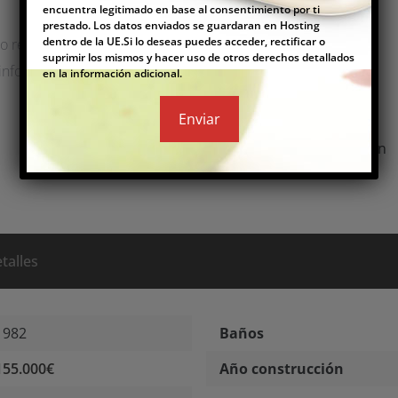
encuentra legitimado en base al consentimiento por ti
prestado. Los datos enviados se guardaran en Hosting
dentro de la UE.Si lo deseas puedes acceder, rectificar o
 residencia habitual, segunda vivienda o inversión.
suprimir los mismos y hacer uso de otros derechos detallados
información y programar una visita hoy mismo!
en la información adicional.
Province/State
Castellón
talles
1982
Baños
155.000€
Año construcción