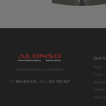
Qué t
Pisos
Encontramos tu casa ideal
Casas
Tel.
964 454 535
Mov.
651 992 427
Aparta
Chalets
Obra n