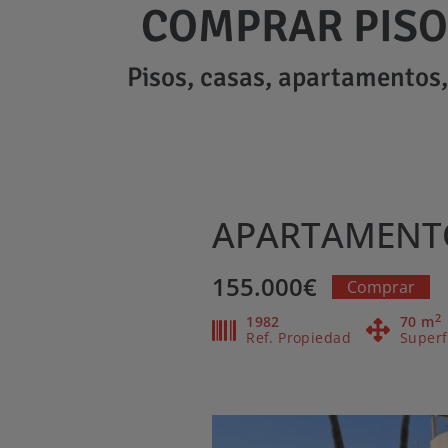
COMPRAR PISO
Pisos, casas, apartamentos, 
Saltar
al
contenido
APARTAMENTO
155.000€
Comprar
2
1982
70 m
Ref. Propiedad
Superf