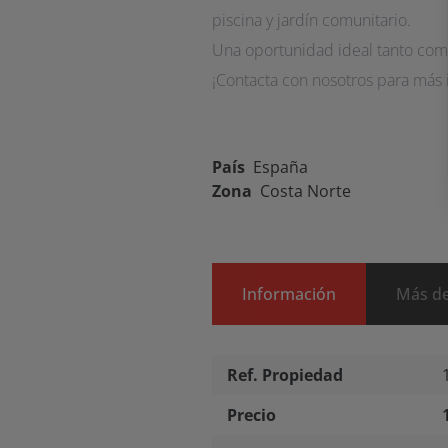
piscina y jardín comunitario.
Una oportunidad ideal tanto como
¡Contacta con nosotros para más 
País
España
Zona
Costa Norte
Información
Más de
Ref. Propiedad
Precio