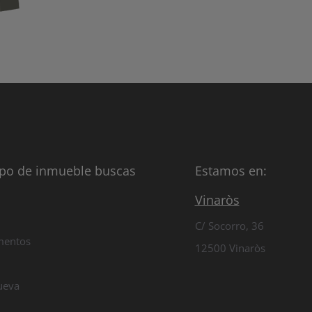
ipo de inmueble buscas
Estamos en:
Vinaròs
C/ Socorro, 36
mentos
12500 Vinaròs
ueva