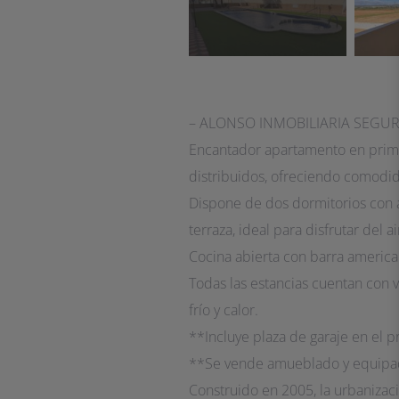
– ALONSO INMOBILIARIA SEGUR
Encantador apartamento en prime
distribuidos, ofreciendo comodid
Dispone de dos dormitorios con 
terraza, ideal para disfrutar del ai
Cocina abierta con barra americ
Todas las estancias cuentan con 
frío y calor.
**Incluye plaza de garaje en el p
**Se vende amueblado y equip
Construido en 2005, la urbaniza