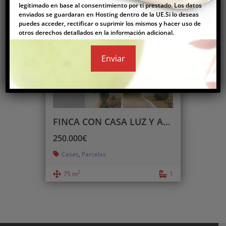
legitimado en base al consentimiento por ti prestado. Los datos
enviados se guardaran en Hosting dentro de la UE.Si lo deseas
puedes acceder, rectificar o suprimir los mismos y hacer uso de
otros derechos detallados en la información adicional.
Comprar
FINCA CON CASA LUZ Y AGUA EN VINARÒS
250.000€
Casas
,
Parcelas
2
75 m
1