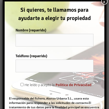
x
ZONA URBANA
(2)
Si quieres, te llamamos para
ayudarte a elegir tu propiedad
TODAS
ALQUILER
COMPRAR
Nombre (requerido)
Ordenar por
Alquiler
Por favor, deja este campo vacío.
Teléfono (requerido)
Comprar
LOCAL EN VINARÒS VENTA O ALQUILER
He leído y acepto la
Política de Privacidad
.
110.000€
El responsable del fichero, Alonso Urbana S.L., usara esta
Locales
información para responder a las solicitudes de contacto.El
tratamiento de tus datos para la finalidad principal se encuentra
2
120 m
2