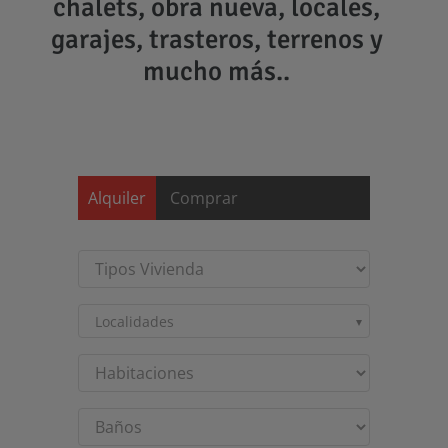
chalets, obra nueva, locales,
garajes, trasteros, terrenos y
mucho más..
Saltar
al
contenido
Alquiler
Comprar
Localidades