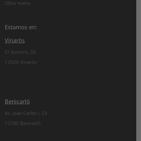
Obra nueva
Estamos en:
Vinaròs
C/ Socorro, 36
12500 Vinaròs
Benicarló
Av. Joan Carles I, 23
12580 Benicarló