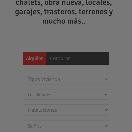
chalets, obra nueva, locales,
garajes, trasteros, terrenos y
mucho más..
Saltar
al
contenido
Alquiler
Comprar
Localidades