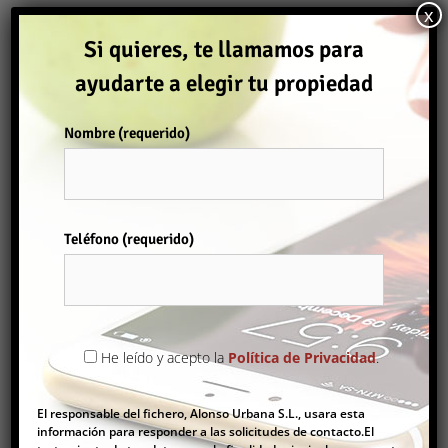
ADOSADOS
x
(2)
Si quieres, te llamamos para
ayudarte a elegir tu propiedad
TODAS
ALQUILER
COMPRAR
Ordenar por
Nombre (requerido)
Comprar
Teléfono (requerido)
Por favor, deja este campo vacío.
CASA PAREADA EN COSTA SUR
He leído y acepto la
Política de Privacidad
.
239.000€
Adosados
,
Casa Pareada
El responsable del fichero, Alonso Urbana S.L., usara esta
información para responder a las solicitudes de contacto.El
2
121 m
3
2