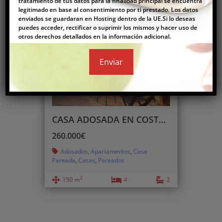
tratamiento de tus datos para la finalidad principal se encuentra
legitimado en base al consentimiento por ti prestado. Los datos
enviados se guardaran en Hosting dentro de la UE.Si lo deseas
puedes acceder, rectificar o suprimir los mismos y hacer uso de
otros derechos detallados en la información adicional.
Comprar
CASA ADOSADA EN COSTA NORTE
260.000€
Adosados
,
Apartamentos
,
Casa
Pareada
,
Casas
,
Pareados
2
150 m
4
2