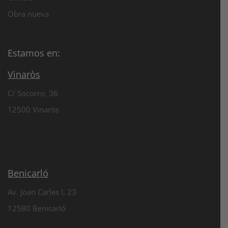
Obra nueva
Estamos en:
Vinaròs
C/ Socorro, 36
12500 Vinaròs
Benicarló
Av. Joan Carles I, 23
12580 Benicarló