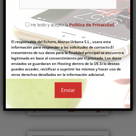
He leído y acepto la
Política de Privacidad
.
Comprar
El responsable del fichero, Alonso Urbana S.L., usara esta
información para responder a las solicitudes de contacto.El
tratamiento de tus datos para la finalidad principal se encuentra
legitimado en base al consentimiento por ti prestado. Los datos
enviados se guardaran en Hosting dentro de la UE.Si lo deseas
puedes acceder, rectificar o suprimir los mismos y hacer uso de
CASA ADOSADA EN COSTA NORTE
otros derechos detallados en la información adicional.
260.000€
Adosados
,
Apartamentos
,
Casa
Pareada
,
Casas
,
Pareados
2
150 m
4
2