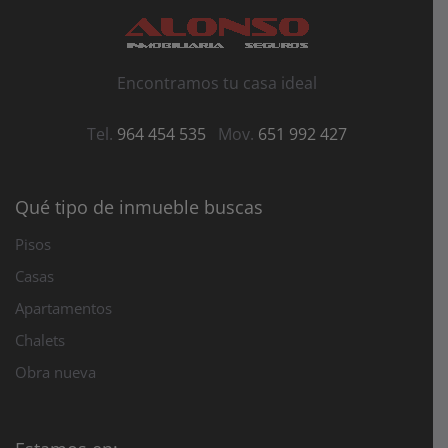
Encontramos tu casa ideal
Tel.
964 454 535
Mov.
651 992 427
Qué tipo de inmueble buscas
Pisos
Casas
Apartamentos
Chalets
Obra nueva