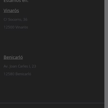
Estamos en:
Vinaròs
C/ Socorro, 36
12500 Vinaròs
Benicarló
Av. Joan Carles I, 23
12580 Benicarló