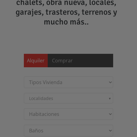
chalets, obra nueva, locales,
garajes, trasteros, terrenos y
mucho más..
Saltar
al
contenido
Alquiler
Comprar
Localidades