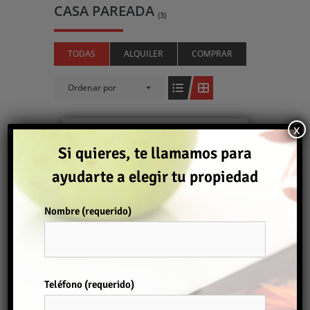
CASA PAREADA
(3)
TODAS
ALQUILER
COMPRAR
Ordenar por
x
Comprar
Si quieres, te llamamos para
ayudarte a elegir tu propiedad
Nombre (requerido)
CASA PAREADA EN COSTA SUR
239.000€
Por favor, deja este campo vacío.
Adosados
,
Casa Pareada
Teléfono (requerido)
2
121 m
3
2