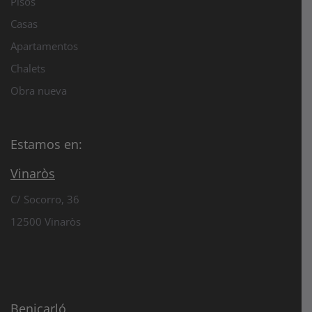
Pisos
Casas
Apartamentos
Chalets
Obra nueva
Estamos en:
Vinaròs
C/ Socorro, 36
12500 Vinaròs
Benicarló