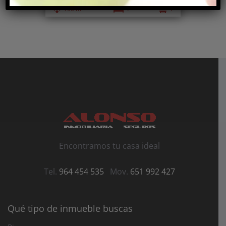
2
100 m
1
1
Encontramos tu casa ideal
Tel.
964 454 535
Mov.
651 992 427
Qué tipo de inmueble buscas