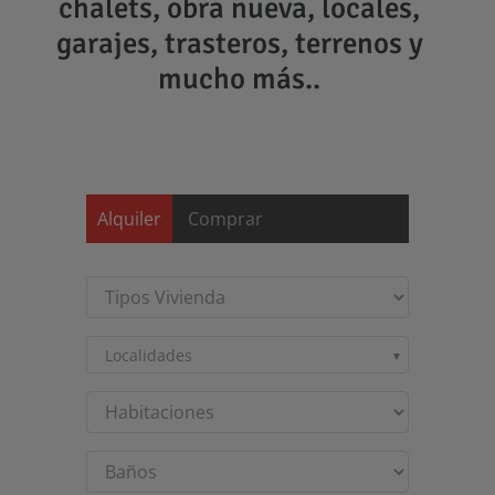
chalets, obra nueva, locales,
garajes, trasteros, terrenos y
mucho más..
Saltar
al
contenido
Alquiler
Comprar
Localidades