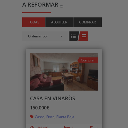
A REFORMAR
(6)
TODAS
ALQUILER
COMPRAR
Ordenar por
Comprar
CASA EN VINARÒS
150.000€
Casas
,
Finca
,
Planta Baja
2
104 m
4
1