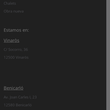
Chalets
Obra nueva
Estamos en:
Vinaròs
C/ Socorro, 36
12500 Vinaròs
Benicarló
Av. Joan Carles I, 23
12580 Benicarló