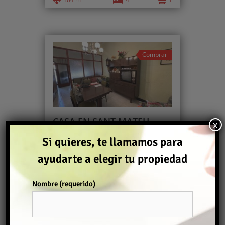
Comprar
CASA EN SANT MATEU
x
95.000€
Si quieres, te llamamos para
Casas
ayudarte a elegir tu propiedad
2
508 m
7
2
Nombre (requerido)