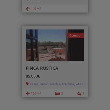
2
100 m
Comprar
FINCA RÚSTICA
85.000€
Casas
,
Finca
,
Parcelas
,
Terrenos
,
Villas
2
100 m
3
1