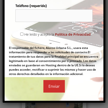
Comprar
Teléfono (requerido)
Por favor, deja este campo vacío.
CASA EN LA JANA
He leído y acepto la
Política de Privacidad
.
70.000€
El responsable del fichero, Alonso Urbana S.L., usara esta
Casa Pareada
,
Casas
información para responder a las solicitudes de contacto.El
tratamiento de tus datos para la finalidad principal se encuentra
2
257 m
5
3
legitimado en base al consentimiento por ti prestado. Los datos
enviados se guardaran en Hosting dentro de la UE.Si lo deseas
puedes acceder, rectificar o suprimir los mismos y hacer uso de
otros derechos detallados en la información adicional.
Comprar