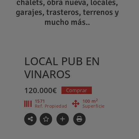
chalets, obra nueva, locales,
garajes, trasteros, terrenos y
mucho más..
Saltar
al
contenido
LOCAL PUB EN
VINAROS
120.000€
Comprar
2
1571
100 m
Ref. Propiedad
Superficie