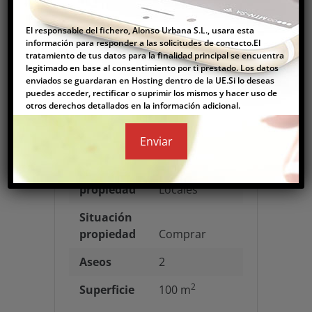
El responsable del fichero, Alonso Urbana S.L., usara esta
información para responder a las solicitudes de contacto.El
Información
tratamiento de tus datos para la finalidad principal se encuentra
legitimado en base al consentimiento por ti prestado. Los datos
enviados se guardaran en Hosting dentro de la UE.Si lo deseas
puedes acceder, rectificar o suprimir los mismos y hacer uso de
Ref.
otros derechos detallados en la información adicional.
Propiedad
1571
Precio
120.000€
Tipo
propiedad
Locales
Situación
propiedad
Comprar
Aseos
2
2
Superficie
100 m